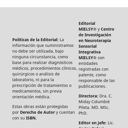
Editorial
MIELSY®
y
Centro
de Investigación
Políticas de la Editorial:
La
en Neuroterapia
información que suministramos
Sensorial
no debe ser utilizada, bajo
Integrativa
ninguna circunstancia, como
MIELSY®
son
base para realizar diagnósticos
entidades
médicos, procedimientos clínicos,
registradas con
quirúrgicos o análisis de
patente, como
laboratorio, ni para la
responsable de las
prescripción de tratamientos o
publicaciones.
medicamentos, sin previa
Directora:
Dra. C.
orientación médica.
Miday Columbié
Estas obras están protegidas
Pileta. MD. MSc.
por
Derecho de Autor
y cuentan
PhD.
con su
ISBN.
Editor en Jefe:
Lic.